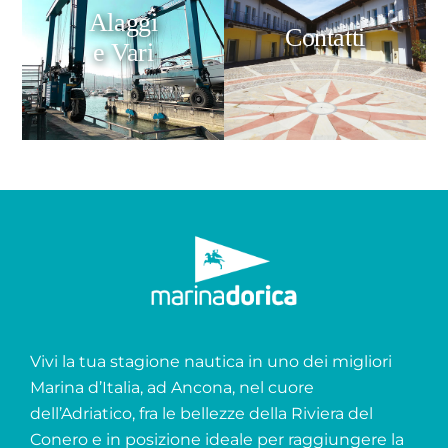
Alaggi
Contatti
e Vari
Vivi la tua stagione nautica in uno dei migliori
Marina d’Italia, ad Ancona, nel cuore
dell’Adriatico, fra le bellezze della Riviera del
Conero e in posizione ideale per raggiungere la