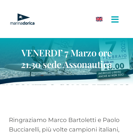
Salta
al
contenuto
VENERDI’ 7 Marzo ore
21.30 sede Assonautica
Ringraziamo Marco Bartoletti e Paolo
Bucciarelli, più volte campioni italiani,