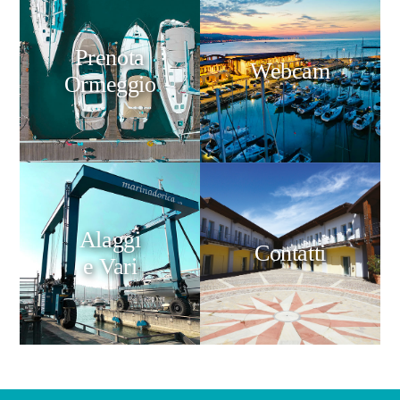
Prenota
Webcam
Ormeggio
Alaggi
Contatti
e Vari