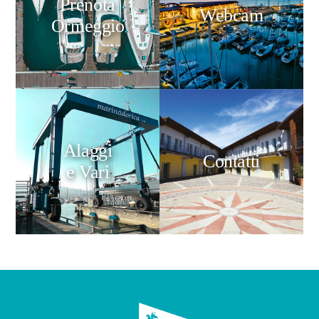
Prenota
Webcam
Ormeggio
Alaggi
Contatti
e Vari