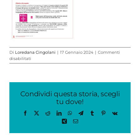
Di
Loredana Cingolani
|
17 Gennaio 2024
|
Commenti
su
disabilitati
SINTESI_PROG_1
Condividi questa storia, scegli
tu dove!
Facebook
X
Reddit
LinkedIn
WhatsApp
Telegram
Tumblr
Pinterest
Vk
Xing
Email