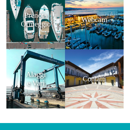
Prenota
Webcam
Ormeggio
Alaggi
Contatti
e Vari