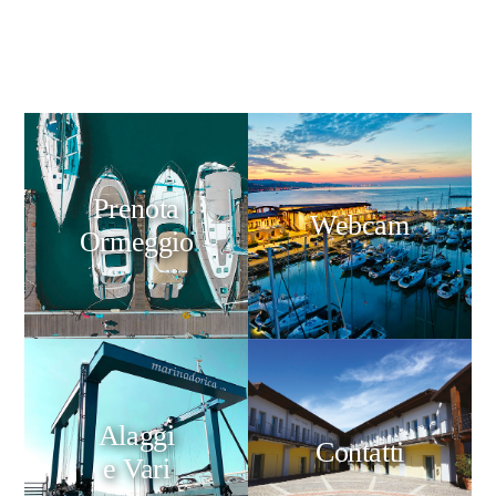
Prenota
Webcam
Ormeggio
Alaggi
Contatti
e Vari