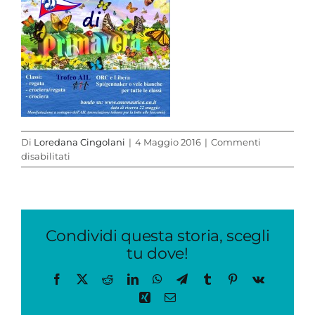
Di
Loredana Cingolani
|
4 Maggio 2016
|
Commenti
su
disabilitati
locandina
regata
primavera
2016
(2)
Condividi questa storia, scegli
tu dove!
Facebook
X
Reddit
LinkedIn
WhatsApp
Telegram
Tumblr
Pinterest
Vk
Xing
Email