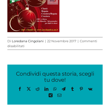
Di
Loredana Cingolani
|
22 Novembre 2017
|
Commenti
su
disabilitati
locandina
natale
2017
Condividi questa storia, scegli
tu dove!
Facebook
X
Reddit
LinkedIn
WhatsApp
Telegram
Tumblr
Pinterest
Vk
Xing
Email