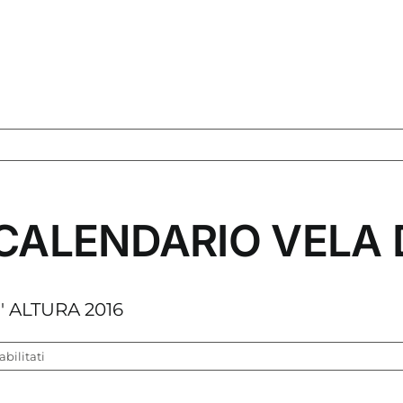
 CALENDARIO VELA 
' ALTURA 2016
su
bilitati
SCARICA
QUI