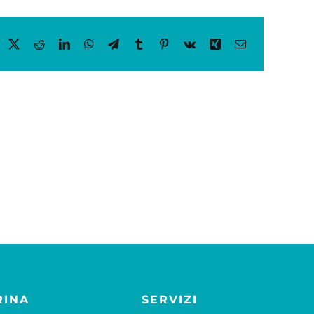
acebook
X
Reddit
LinkedIn
WhatsApp
Telegram
Tumblr
Pinterest
Vk
Xing
Email
RINA
SERVIZI