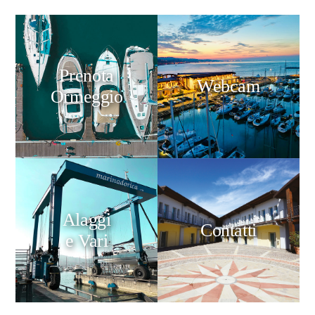
Prenota
Webcam
Ormeggio
Alaggi
Contatti
e Vari