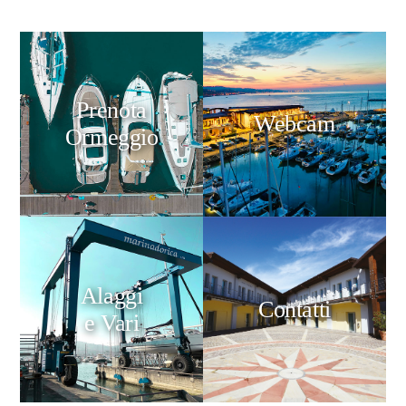
Prenota
Webcam
Ormeggio
Alaggi
Contatti
e Vari