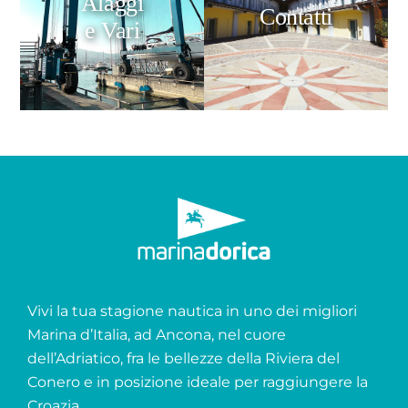
Alaggi
Contatti
e Vari
Vivi la tua stagione nautica in uno dei migliori
Marina d’Italia, ad Ancona, nel cuore
dell’Adriatico, fra le bellezze della Riviera del
Conero e in posizione ideale per raggiungere la
Croazia.