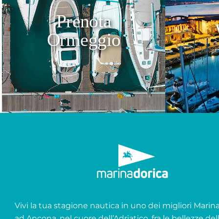
Prenota
Ormeggio
Vivi la tua stagione nautica in uno dei migliori Marina 
ad Ancona, nel cuore dell’Adriatico, fra le bellezze del