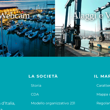
Webcam
Alaggi e V
LA SOCIETÀ
IL MA
Storia
Caratte
CDA
Mappa d
d’Italia,
Modello organizzativo 231
Regola
la