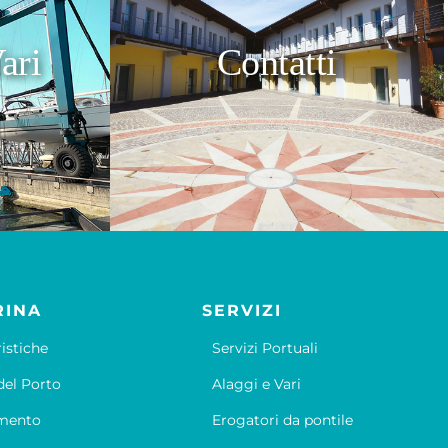
ari
Contatti
RINA
SERVIZI
ristiche
Servizi Portuali
el Porto
Alaggi e Vari
mento
Erogatori da pontile