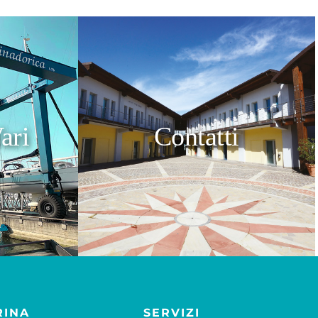
ari
Contatti
RINA
SERVIZI