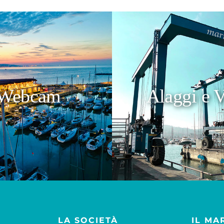
Webcam
Alaggi e V
LA SOCIETÀ
IL MA