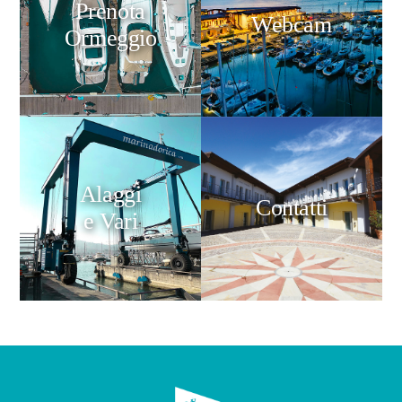
Prenota
Webcam
Ormeggio
Alaggi
Contatti
e Vari