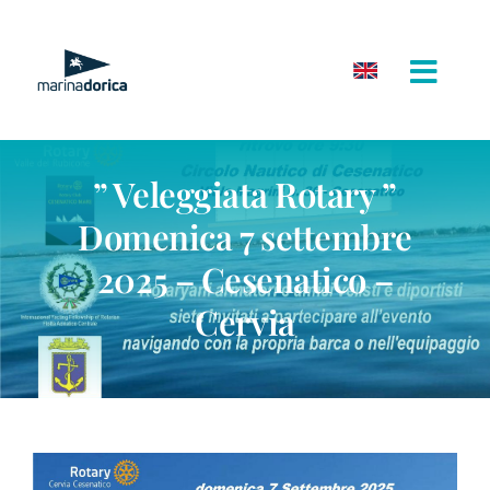
Salta
al
contenuto
” Veleggiata Rotary ”
Domenica 7 settembre
2025 – Cesenatico –
Cervia