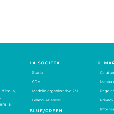
LA SOCIETÀ
IL MA
Storia
Caratte
CDA
Mappa d
d’Italia,
Modello organizzativo 231
Regola
la
Bilanci Aziendali
Privacy
ere la
Informa
BLUE/GREEN