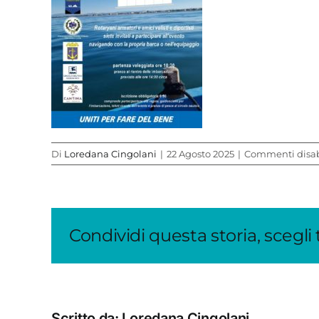
Di
Loredana Cingolani
|
22 Agosto 2025
|
Commenti disabi
Condividi questa storia, scegli
Scritto da:
Loredana Cingolani