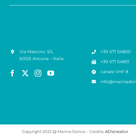
Via Mascino, 5/L
+39 071 54800
60125 Ancona – Italia
+39 071 54801
canale VHF 8
info@marinadori
Copyright 2022 @ Marina Dorica – Credits:
ADVcreativi