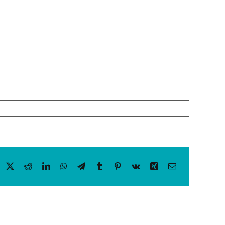
acebook
X
Reddit
LinkedIn
WhatsApp
Telegram
Tumblr
Pinterest
Vk
Xing
Email