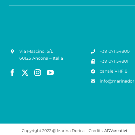
Via Mascino, 5/L
+39 071 54800
60125 Ancona – Italia
+39 071 54801
canale VHF 8
info@marinadori
Copyright 2022 @ Marina Dorica – Credits:
ADVcreativi