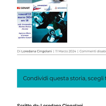
Di
Loredana Cingolani
|
11 Marzo 2024
|
Commenti disabil
Condividi questa storia, scegli
Scritto da:
Loredana Cingolani