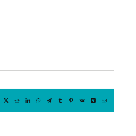
acebook
X
Reddit
LinkedIn
WhatsApp
Telegram
Tumblr
Pinterest
Vk
Xing
Email