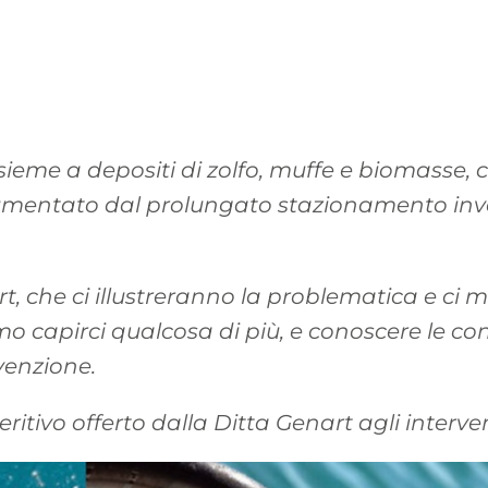
ieme a depositi di zolfo, muffe e biomasse, 
aumentato dal prolungato stazionamento inve
art, che ci illustreranno la problematica e ci
 capirci qualcosa di più, e conoscere le con
venzione.
eritivo offerto dalla Ditta Genart agli interven