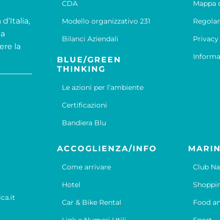
CDA
Mappa d
d’Italia,
Modello organizzativo 231
Regola
la
Bilanci Aziendali
Privacy
ere la
Informa
BLUE/GREEN
THINKING
Le azioni per l’ambiente
Certificazioni
Bandiera Blu
ACCOGLIENZA/INFO
MARIN
Come arrivare
Club Na
Hotel
Shoppi
ca.it
Car & Bike Rental
Food an
Link e Numeri Utili
Sport