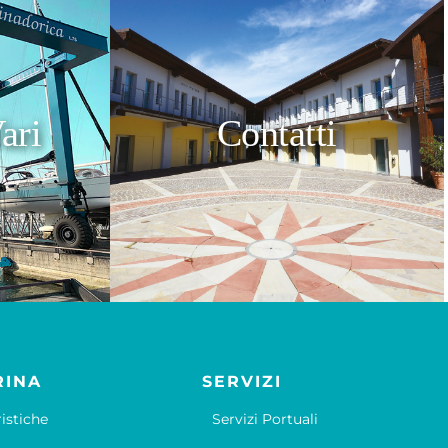
ari
Contatti
RINA
SERVIZI
ristiche
Servizi Portuali