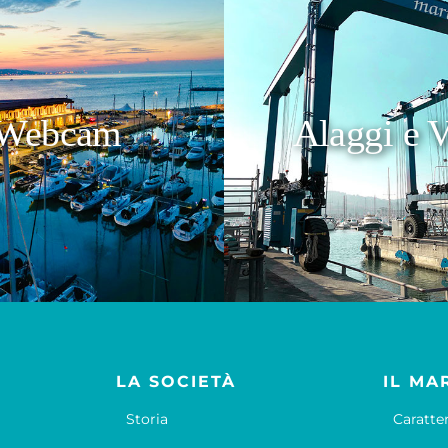
Webcam
Alaggi e V
LA SOCIETÀ
IL MA
Storia
Caratte