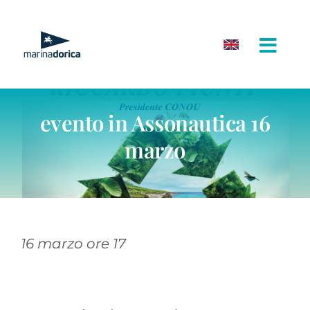
Salta
al
contenuto
evento in Assonautica 16
marzo
16 marzo ore 17