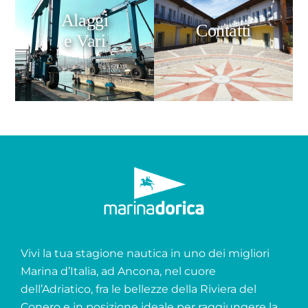
Alaggi
Contatti
e Vari
Vivi la tua stagione nautica in uno dei migliori
Marina d’Italia, ad Ancona, nel cuore
dell’Adriatico, fra le bellezze della Riviera del
Conero e in posizione ideale per raggiungere la