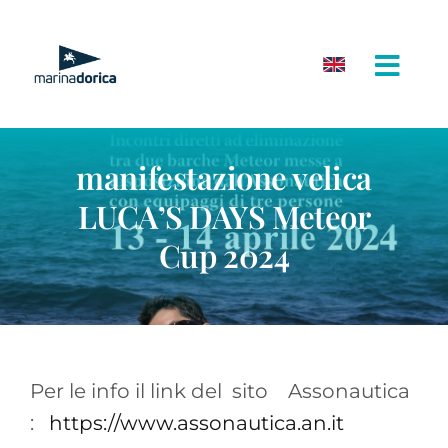
Salta
al
contenuto
manifestazione velica
LUCA’S DAYS Meteor
Cup 2024
Per le info il link del sito Assonautica
:
https://www.assonautica.an.it