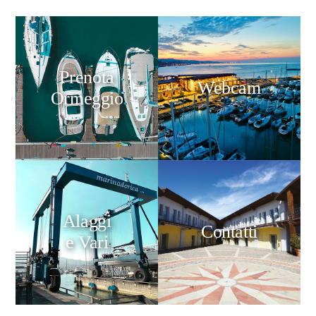
Prenota
Webcam
Ormeggio
Alaggi
Contatti
e Vari