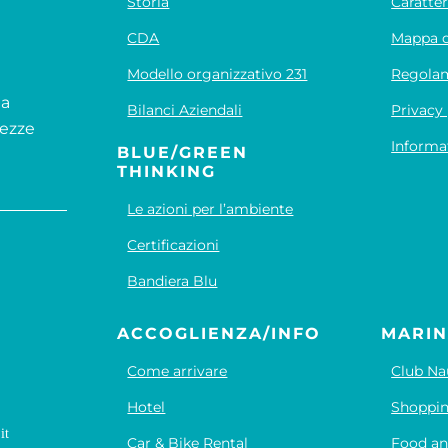
Storia
Caratter
CDA
Mappa d
Modello organizzativo 231
Regola
na
Bilanci Aziendali
Privacy 
lezze
Informa
BLUE/GREEN
THINKING
Le azioni per l’ambiente
Certificazioni
Bandiera Blu
ACCOGLIENZA/INFO
MARIN
Come arrivare
Club Na
Hotel
Shoppi
it
Car & Bike Rental
Food an