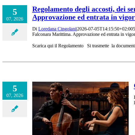
Regolamento degli accosti, dei se
5
Approvazione ed entrata in vigor
07, 2026
Di
Loredana Cingolani
|
2026-07-05T14:15:50+02:00
5
Falconara Marittima. Approvazione ed entrata in vigor
Scarica qui il Regolamento Si trasmette la documentaz
5
07, 2026