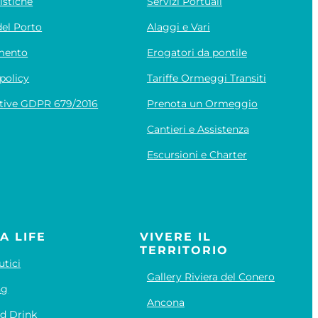
istiche
Servizi Portuali
el Porto
Alaggi e Vari
mento
Erogatori da pontile
policy
Tariffe Ormeggi Transiti
tive GDPR 679/2016
Prenota un Ormeggio
Cantieri e Assistenza
Escursioni e Charter
A LIFE
VIVERE IL
TERRITORIO
utici
Gallery Riviera del Conero
ng
Ancona
d Drink