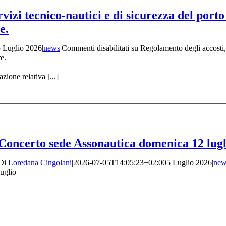
rvizi tecnico-nautici e di sicurezza del por
e.
 Luglio 2026
|
news
|
Commenti disabilitati
su Regolamento degli accosti, 
e.
ione relativa [...]
Concerto sede Assonautica domenica 12 lugl
Di
Loredana Cingolani
|
2026-07-05T14:05:23+02:00
5 Luglio 2026
|
new
luglio