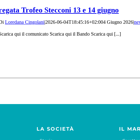
regata Trofeo Stecconi 13 e 14 giugno
Di
Loredana Cingolani
|
2026-06-04T18:45:16+02:00
4 Giugno 2026
|
ne
Scarica qui il comunicato Scarica qui il Bando Scarica qui [...]
LA SOCIETÀ
IL MA