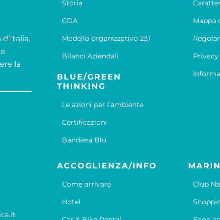
Storia
Caratte
CDA
Mappa d
d’Italia,
Modello organizzativo 231
Regola
la
Bilanci Aziendali
Privacy
ere la
Informa
BLUE/GREEN
THINKING
Le azioni per l’ambiente
Certificazioni
Bandiera Blu
ACCOGLIENZA/INFO
MARIN
Come arrivare
Club Na
Hotel
Shoppi
ca.it
Car & Bike Rental
Food an