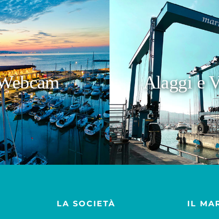
Webcam
Alaggi e V
LA SOCIETÀ
IL MA