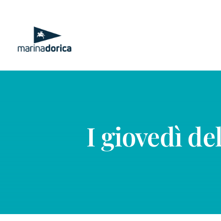
Salta
al
contenuto
I giovedì de