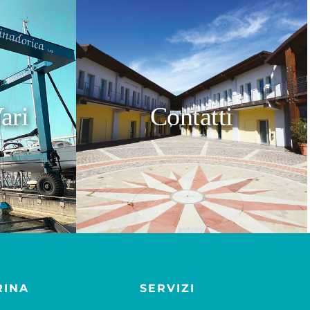
ari
Contatti
RINA
SERVIZI