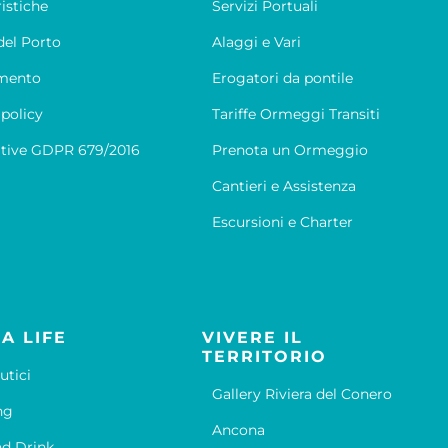
ristiche
Servizi Portuali
el Porto
Alaggi e Vari
mento
Erogatori da pontile
 policy
Tariffe Ormeggi Transiti
tive GDPR 679/2016
Prenota un Ormeggio
Cantieri e Assistenza
Escursioni e Charter
A LIFE
VIVERE IL
TERRITORIO
utici
Gallery Riviera del Conero
ng
Ancona
d Drink