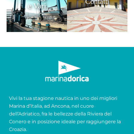
Contatti
e Vari
Vivi la tua stagione nautica in uno dei migliori
Marina d’Italia, ad Ancona, nel cuore
dell’Adriatico, fra le bellezze della Riviera del
Conero e in posizione ideale per raggiungere la
Croazia.