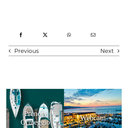
Previous
Next
Prenota
Webcam
Ormeggio