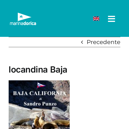
Salta
al
contenuto
Precedente
locandina Baja