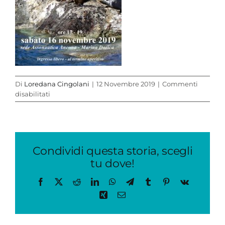
Di
Loredana Cingolani
|
12 Novembre 2019
|
Commenti
su
disabilitati
locandina
Baja
Condividi questa storia, scegli
tu dove!
Facebook
X
Reddit
LinkedIn
WhatsApp
Telegram
Tumblr
Pinterest
Vk
Xing
Email