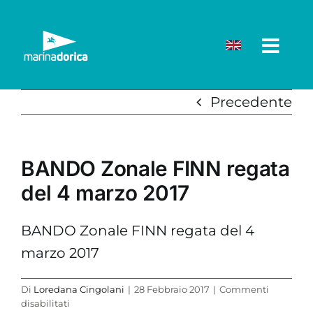
Salta
al
contenuto
Precedente
BANDO Zonale FINN regata
del 4 marzo 2017
BANDO Zonale FINN regata del 4
marzo 2017
Di
Loredana Cingolani
|
28 Febbraio 2017
|
Commenti
su
disabilitati