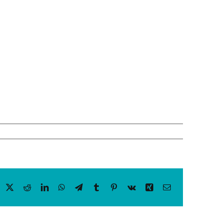
acebook
X
Reddit
LinkedIn
WhatsApp
Telegram
Tumblr
Pinterest
Vk
Xing
Email