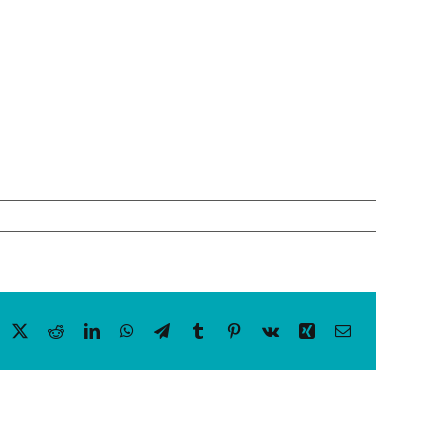
acebook
X
Reddit
LinkedIn
WhatsApp
Telegram
Tumblr
Pinterest
Vk
Xing
Email