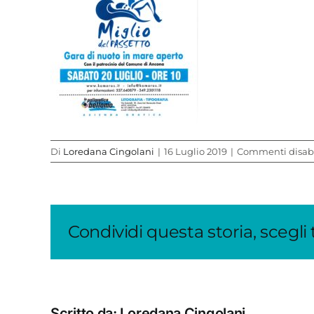
Di
Loredana Cingolani
|
16 Luglio 2019
|
Commenti disabil
Condividi questa storia, scegli
Scritto da:
Loredana Cingolani