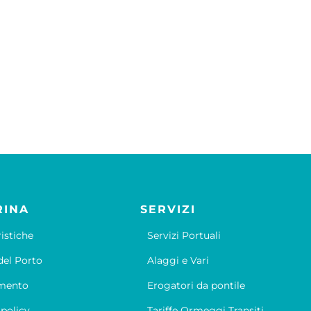
RINA
SERVIZI
ristiche
Servizi Portuali
el Porto
Alaggi e Vari
mento
Erogatori da pontile
 policy
Tariffe Ormeggi Transiti