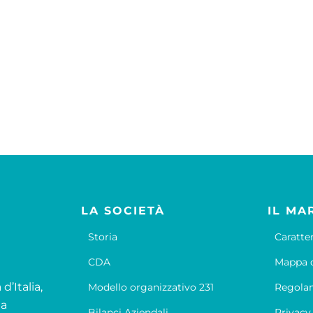
LA SOCIETÀ
IL MA
Storia
Caratte
CDA
Mappa d
d’Italia,
Modello organizzativo 231
Regola
la
Bilanci Aziendali
Privacy