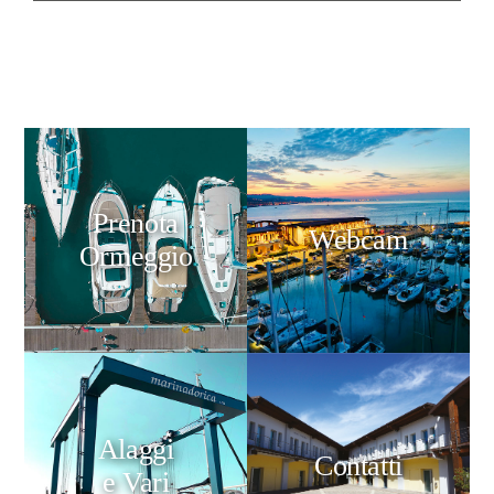
Prenota
Webcam
Ormeggio
Alaggi
Contatti
e Vari