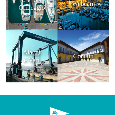
Webcam
Ormeggio
Alaggi
Contatti
e Vari