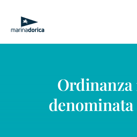
Salta
al
contenuto
Ordinanza 1
denominata “