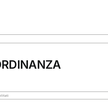
’ORDINANZA
su
litati
SCARICA
QUI