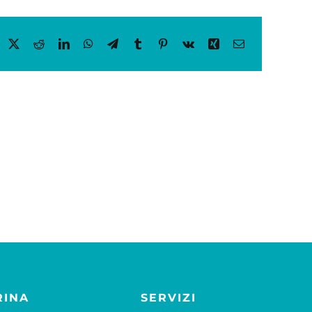
acebook
X
Reddit
LinkedIn
WhatsApp
Telegram
Tumblr
Pinterest
Vk
Xing
Email
RINA
SERVIZI