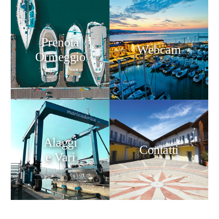
Prenota
Webcam
Ormeggio
Alaggi
Contatti
e Vari