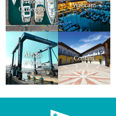
Prenota
Webcam
Ormeggio
Alaggi
Contatti
e Vari