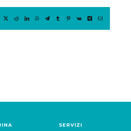
acebook
X
Reddit
LinkedIn
WhatsApp
Telegram
Tumblr
Pinterest
Vk
Xing
Email
RINA
SERVIZI