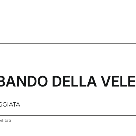
L BANDO DELLA VEL
GGIATA
su
litati
SCARICA
QUI