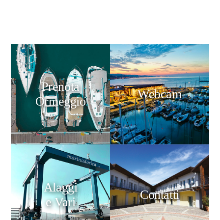
Prenota
Webcam
Ormeggio
Alaggi
Contatti
e Vari