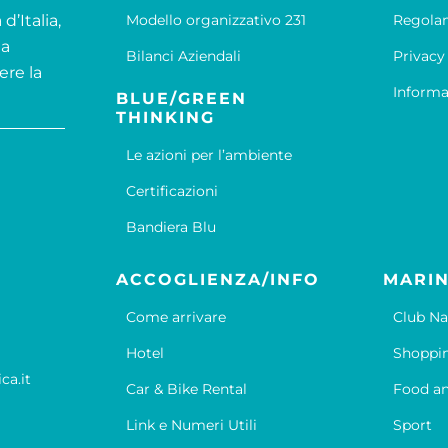
d’Italia,
Modello organizzativo 231
Regola
la
Bilanci Aziendali
Privacy
ere la
Informa
BLUE/GREEN
THINKING
Le azioni per l’ambiente
Certificazioni
Bandiera Blu
ACCOGLIENZA/INFO
MARIN
Come arrivare
Club Na
Hotel
Shoppi
ca.it
Car & Bike Rental
Food an
Link e Numeri Utili
Sport