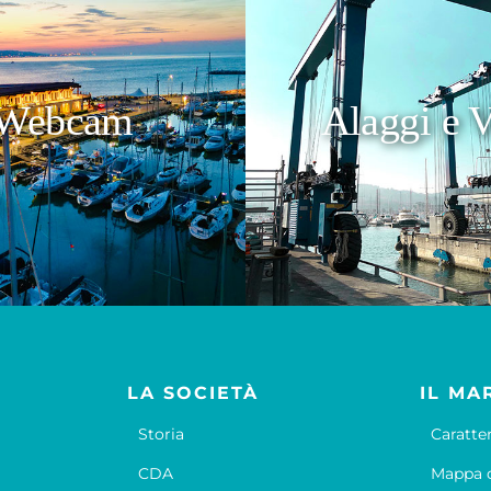
Webcam
Alaggi e V
LA SOCIETÀ
IL MA
Storia
Caratte
CDA
Mappa d