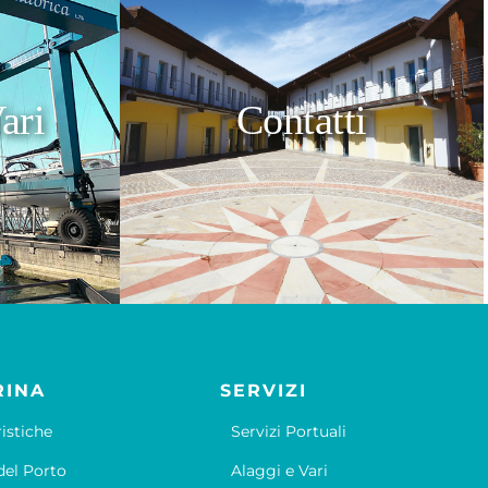
ari
Contatti
RINA
SERVIZI
ristiche
Servizi Portuali
el Porto
Alaggi e Vari