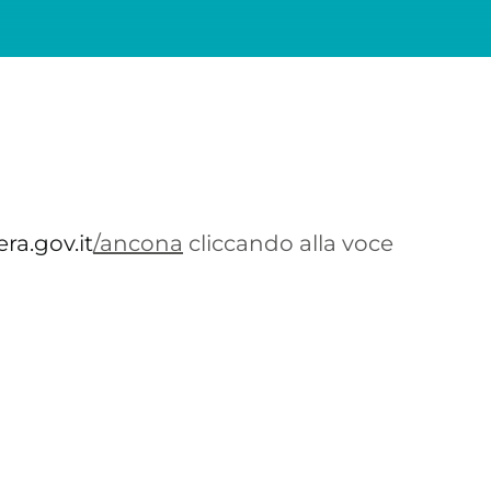
ra.gov.it
/ancona
cliccando alla voce