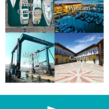
Prenota
Webcam
Ormeggio
Alaggi
Contatti
e Vari