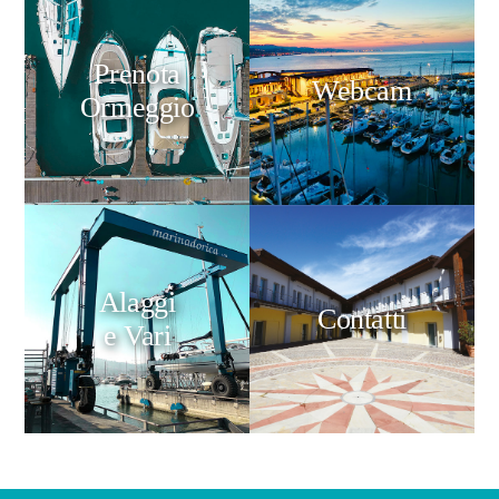
Prenota
Webcam
Ormeggio
Alaggi
Contatti
e Vari