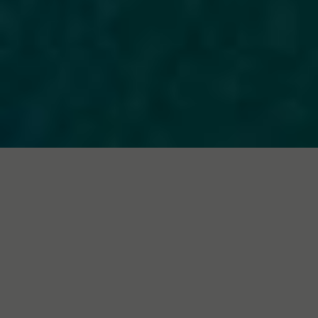
The best
waypoint